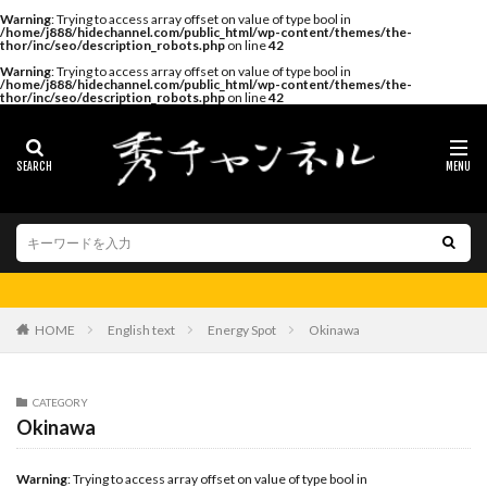
Warning
: Trying to access array offset on value of type bool in
/home/j888/hidechannel.com/public_html/wp-content/themes/the-
thor/inc/seo/description_robots.php
on line
42
Warning
: Trying to access array offset on value of type bool in
/home/j888/hidechannel.com/public_html/wp-content/themes/the-
thor/inc/seo/description_robots.php
on line
42
HOME
English text
Energy Spot
Okinawa
CATEGORY
Okinawa
Warning
: Trying to access array offset on value of type bool in