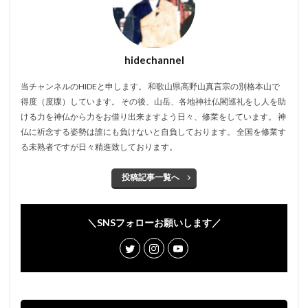
hidechannel
当チャンネルのHIDEと申します。 和歌山県高野山真言宗の別格本山で
得度（度牒）しています。 その後、山岳、各地神社仏閣巡礼をし人を助
ける力を神仏から力をお借り出来ますよう日々、修業をしています。 神
仏に祈念する姿勢は誰にも負けないと自負しております。 全国を修業す
る未熟者ですが日々精進致しております。
投稿記事一覧へ
＼SNSフォローお願いします／