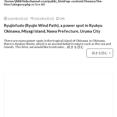
/home/j888/hidechannel.com/public_html/wp-content/themes/the-
thor/category.php
on line
63
2023年6月2日
2023年6月2日
0件
Ryujinfudo (Ryujin Wind Path), a power spot in Ryukyu
Okinawa, Miyagi Island, Nawa Prefecture, Uruma City
There are many power spots in the tropical island of Okinawa. In Okinawa,
there is Ryukyu Shinto, which is an ancient belief in nature such as the sea and
islands. This time, we would like to introduc...
続きを読む
続きを読む